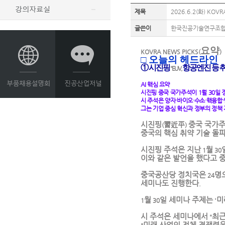
제목
2026.6.2(화) KOVR
글쓴이
한국진공기술연구조
요약
KOVRA NEWS PICKS(
)
□
오늘의 헤드라인
① 시진핑
항공엔진 등 
"EUV,
AI
핵심 요약
시진핑 중국 국가주석이
1
월
30
일 
시 주석은 양자·바이오·수소·핵융합
그는 기업 중심 혁신과 정부의 정책
시진핑
習近平
중국 국가
(
)
중국의 핵심 취약 기술 돌
시진핑 주석은 지난
월
1
30
이와 같은 발언을 했다고 
중국공산당 정치국은
명
24
세미나도 진행한다
.
월
일 세미나 주제는
미
1
30
'
시 주석은 세미나에서
최근
"