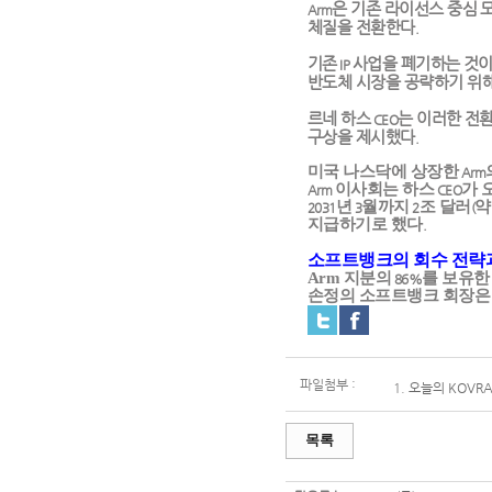
은 기존 라이선스 중심 
Arm
체질을 전환한다
.
기존
사업을 폐기하는 것이
IP
반도체 시장을 공략하기 위해
르네 하스
는 이러한 전
CEO
구상을 제시했다
.
미국 나스닥에 상장한
Arm
이사회는 하스
가 
Arm
CEO
년
월까지
조 달러
약
2031
3
2
(
지급하기로 했다
.
소프트뱅크의 회수 전략
Arm
지분의
를 보유한
86%
손정의 소프트뱅크 회장은
파일첨부 :
1.
오늘의 KOVRA 
목록