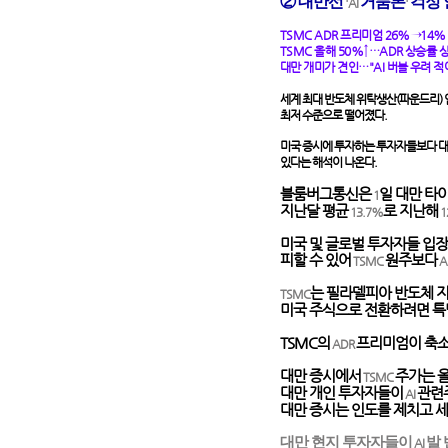
② 대만선
거품론
걱정
'AI
'
TSMC ADR
프리미엄
26%
→
14
TSMC
올해
50%
↑…
ADR
상승률 
대만 개미가 견인…
"AI
버블 우려 적
세계 최대 반도체 위탁생산
(
파운드리
)
최저 수준으로 떨어졌다
.
미국 증시에 투자하는 투자자들보다 대
있다는 해석이 나온다
.
블룸버그통신은
일 대만 타
1
지난달 평균
로 지난해
13.7%
1
미국 및 글로벌 투자자들 입
피할 수 있어
원주보다
TSMC
A
는 필라델피아 반도체 
TSMC
미국 주식으로 전환하려면 특
TSMC
의
프리미엄이 축소
ADR
대만 증시에서
주가는 올
TSMC
대만 개인 투자자들이
관련
AI
대만 증시는 인도를 제치고 
대만 현지 투자자들이
발
AI