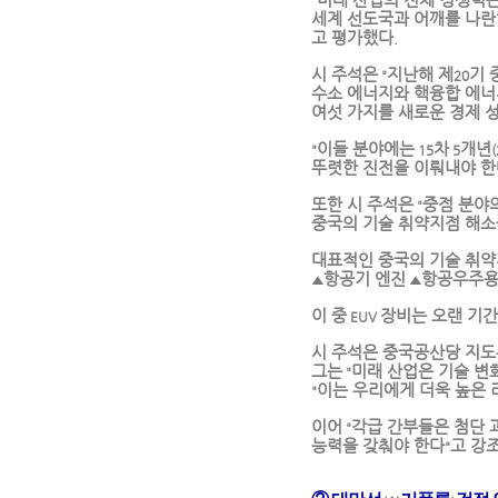
미래 산업의 전체 경쟁력
"
세계 선도국과 어깨를 나란
고 평가했다
.
시 주석은
지난해 제
기 
"
20
수소 에너지와 핵융합 에너
여섯 가지를 새로운 경제 
이들 분야에는
차
개년
"
15
5
뚜렷한 진전을 이뤄내야 한
또한 시 주석은
중점 분야
"
중국의 기술 취약지점 해소
대표적인 중국의 기술 취
항공기 엔진
항공우주용
▲
▲
이 중
장비는 오랜 기간
EUV
시 주석은 중국공산당 지도
그는
미래 산업은 기술 변
"
이는 우리에게 더욱 높은 
"
이어
각급 간부들은 첨단 
"
능력을 갖춰야 한다
고 강
"