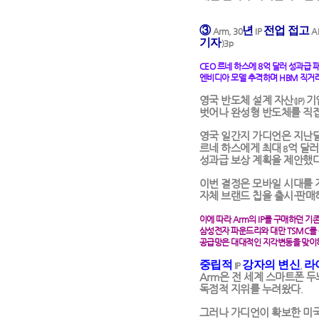
③
년
전업 접고
Arm, 30
IP
A
기자
)3p
CEO
르네 하스에
8
억 달러 성과급 
엔비디아 모델 추격하며
HBM
직거래
영국 반도체 설계 자산
기
(IP)
벗어나 완성형 반도체를 직
영국 일간지 가디언은 지난
르네 하스에게 최대
억 달러
8
성과급 보상 계획을 제안했
이번 결정은 모바일 시대를 
자체 브랜드 칩을 출시·판
이에 따라
Arm
의
IP
를 구매하던 기
삼성전자 파운드리와 대만
TSMC
를
공급망은 대대적인 지각변동을 맞이
중립적
강자의 변신
라
IP
,
Arm
은 전 세계 스마트폰 
독점적 지위를 누려왔다
.
그러나 가디언이 확보한 미